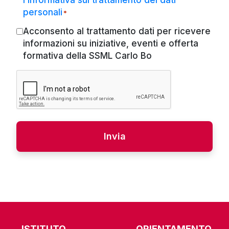
l’informativa sul trattamento dei dati
*
personali
*
Acconsento al trattamento dati per ricevere
Marketing
informazioni su iniziative, eventi e offerta
formativa della SSML Carlo Bo
CAPTCHA
Alternative:
ISTITUTO
ORIENTAMENTO