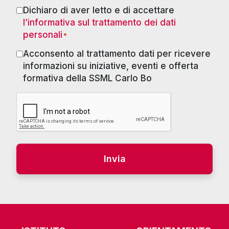
Dichiaro di aver letto e di accettare
Consenso
l’informativa sul trattamento dei dati
*
personali
*
Acconsento al trattamento dati per ricevere
Marketing
informazioni su iniziative, eventi e offerta
formativa della SSML Carlo Bo
RECAPTCHA
Alternative: