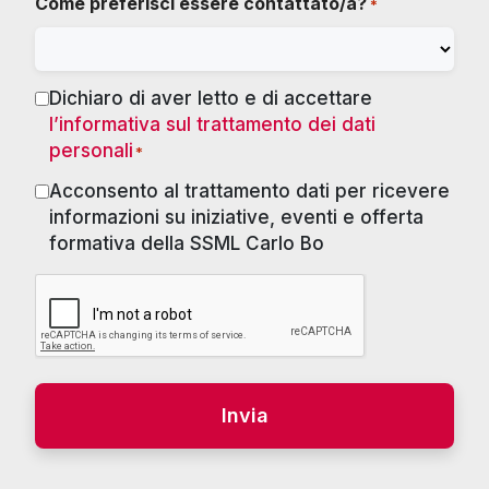
Come preferisci essere contattato/a?
*
Dichiaro di aver letto e di accettare
Consenso
l’informativa sul trattamento dei dati
*
personali
*
Acconsento al trattamento dati per ricevere
Marketing
informazioni su iniziative, eventi e offerta
formativa della SSML Carlo Bo
RECAPTCHA
Alternative: