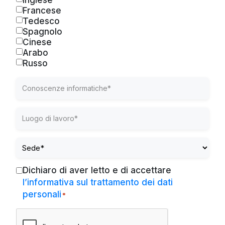
Inglese
Francese
Tedesco
Spagnolo
Cinese
Arabo
Russo
Conoscenze
informatiche
*
Luogo
di
lavoro
Sede
*
*
Dichiaro di aver letto e di accettare
Consent
l’informativa sul trattamento dei dati
*
personali
*
RECAPTCHA