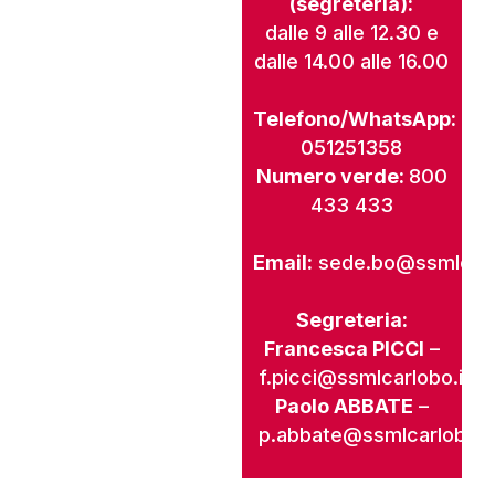
(segreteria):
dalle 9 alle 12.30 e
dalle 14.00 alle 16.00
Telefono/WhatsApp:
051251358
Numero verde:
800
433 433
Email:
sede.bo@ssmlcarl
Segreteria:
Francesca PICCI
–
f.picci@ssmlcarlobo.it
Paolo ABBATE
–
p.abbate@ssmlcarlobo.i