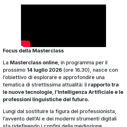
×
"
" indica i campi obbligatori
*
Focus della Masterclass
Nome
*
La
Masterclass online
, in programma per il
prossimo
14 luglio 2026
(ore 16.30), nasce con
l’obiettivo di esplorare e approfondire una
Cognome
*
tematica di strettissima attualità: il
rapporto tra
le nuove tecnologie, l’Intelligenza Artificiale e le
professioni linguistiche del futuro
.
Email
*
Lungi dal sostituire la figura del professionista,
l’avvento dell’AI e dei moderni strumenti digitali
sta ridefinendo i confini della mediazione