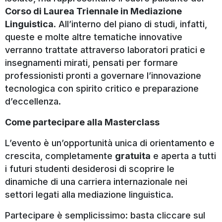
Corso di Laurea Triennale in Mediazione
In quale anno ti vuoi iscrivere?
*
Linguistica
. All’interno del piano di studi, infatti,
queste e molte altre tematiche innovative
verranno trattate attraverso laboratori pratici e
Dichiaro di aver letto e di accettare
Privacy
insegnamenti mirati, pensati per formare
l'informativa sul trattamento dei dati
*
professionisti pronti a governare l’innovazione
personali
per l'iscrizione all'Open Day
*
tecnologica con spirito critico e preparazione
Acconsento al trattamento dati per
Marketing
d’eccellenza.
ricevere informazioni su iniziative,
Come partecipare alla Masterclass
eventi e offerta formativa della SSML
Carlo Bo
L’evento è un’opportunità unica di orientamento e
RECAPTCHA
crescita, completamente
gratuita
e aperta a tutti
i futuri studenti desiderosi di scoprire le
dinamiche di una carriera internazionale nei
settori legati alla mediazione linguistica.
Partecipare è semplicissimo: basta cliccare sul