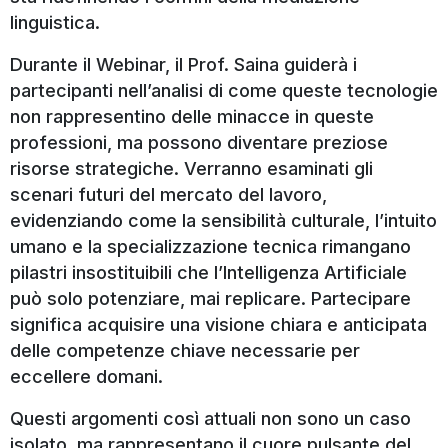
linguistica.
Cellulare
*
Durante il Webinar, il Prof. Saina guiderà i
partecipanti nell’analisi di come queste tecnologie
non rappresentino delle minacce in queste
Scegli la data dell'Open Day
*
professioni, ma possono diventare preziose
risorse strategiche. Verranno esaminati gli
scenari futuri del mercato del lavoro,
A quale Sede sei interessato/a
evidenziando come la sensibilità culturale, l’intuito
*
umano e la specializzazione tecnica rimangano
pilastri insostituibili che l’Intelligenza Artificiale
può solo potenziare, mai replicare. Partecipare
Non determinerà la scelta della sede di
significa acquisire una visione chiara e anticipata
immatricolazione.
delle competenze chiave necessarie per
eccellere domani.
Come hai conosciuto la SSML Carlo Bo?
*
Questi argomenti così attuali non sono un caso
isolato, ma rappresentano il cuore pulsante del