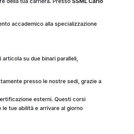
re della tua carriera. Presso
SSML Carlo
ento accademico alla specializzazione
rticola su due binari paralleli,
ettamente presso le nostre sedi, grazie a
rtificazione esterni. Questi corsi
le tue abilità e arrivare al giorno