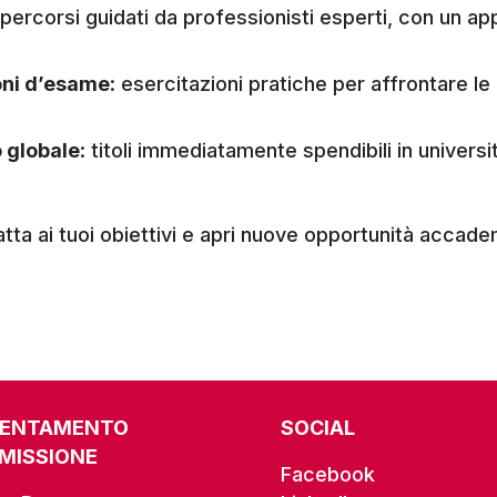
 percorsi guidati da professionisti esperti, con un ap
oni d’esame
: esercitazioni pratiche per affrontare le
o globale
: titoli immediatamente spendibili in universi
datta ai tuoi obiettivi e apri nuove opportunità accad
IENTAMENTO
SOCIAL
MISSIONE
Facebook