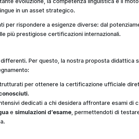
tante evoluzione, la competenza linguistica è il moto
lingue in un asset strategico.
ti per rispondere a esigenze diverse: dal potenziam
e più prestigiose certificazioni internazionali.
fferenti. Per questo, la nostra proposta didattica si a
segnamento:
rutturati per ottenere la certificazione ufficiale dir
iconosciuti.
ensivi dedicati a chi desidera affrontare esami di ce
ngua
e
simulazioni d’esame
, permettendoti di testare 
a.