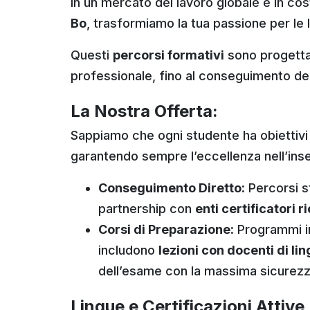
In un mercato del lavoro globale e in cos
Bo
, trasformiamo la tua passione per le 
Questi
percorsi formativi
sono progetta
professionale, fino al conseguimento dell
La Nostra Offerta:
Sappiamo che ogni studente ha obiettivi di
garantendo sempre l’eccellenza nell’in
Conseguimento Diretto:
Percorsi st
partnership con
enti certificatori r
Corsi di Preparazione:
Programmi int
includono
lezioni con docenti di li
dell’esame con la massima sicurezz
Lingue e Certificazioni Attive